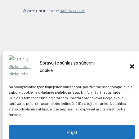
© 2026 ONLINE SHOP
MARTINKY.COM
Spravujte súhlas so súbormi
cookie
Na poskytovanie tých najlepších skúseností používame technológie, ako sú
súbory cookie na ukladanie a/alebo prístup k informáciám o zariadení.
Súhlas s týmito technológiami nám umožní spracovávať údaje, ako je
správanie pri prehliadaní alebo jedinečné ID na tejto stránke. Nesúhlas
alebo odvolanie súhlasu môže nepriaznivo ovplyvniť určité vlastnosti a
funkcie.
Prijať